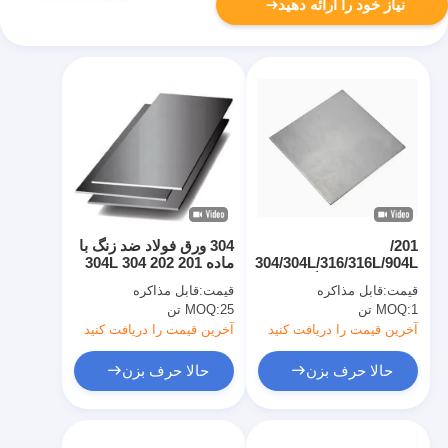
نیاز خود را ارائه دهید
201/
304 ورق فولاد ضد زنگ با
304/304L/316/316L/904L
ماده 201 202 304 304L
ورق فولاد ضد زنگ 2B
309S 310S 316 316L
قیمت:
قابل مذاکره
قیمت:
قابل مذاکره
برای ماشین آلات پردازش
316Ti 317 317L 321
1 تن
MOQ:
25 تن
MOQ:
تولید
347H 405 409 410 420
430 و غیره
آخرین قیمت را دریافت کنید
آخرین قیمت را دریافت کنید
حالا حرف بزن
حالا حرف بزن