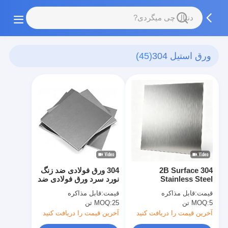
ورق استیل 304
(45)
304 2B Surface
304 ورق فولادی ضد زنگ
Stainless Steel
نورد سرد ورق فولادی ضد
Coil/Sheet, Industrial
زنگ برای ساخت و ساز
قیمت:
قابل مذاکره
قیمت:
قابل مذاکره
Grade Cold Rolled,
دکوراسیون ساختمان
5 تن
MOQ:
25 تن
MOQ:
Anti-Rust & Corrosion
استفاده صنعتی اندازه
Resistant
سفارشی ضخامت موجود
آخرین قیمت را دریافت کنید
آخرین قیمت را دریافت کنید