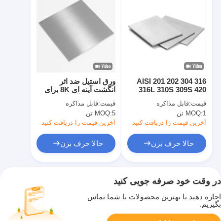
AISI 201 202 304 316
ورق استیل ضد اثر
316L 310S 309S 420
انگشت آینه ای 8K برای
430 409 410 904L
دکوراسیون آسانسور و
قیمت:
قابل مذاکره
قیمت:
قابل مذاکره
2b/Ba/Hl 8K سطح آینه
مبلمان هتل
1 تن
MOQ:
5 تن
MOQ:
ورق فولاد ضد زنگ سرد
آخرین قیمت را دریافت کنید
آخرین قیمت را دریافت کنید
حالا حرف بزن
حالا حرف بزن
در وقت خود صرفه جویی کنید
اجازه دهید با بهترین محصولات با شما تماس
بگیریم.