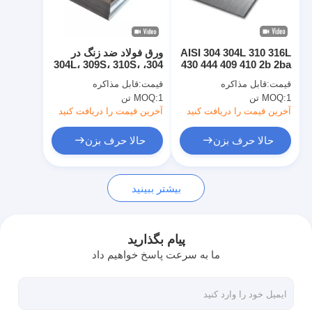
درباره ما
بازدید از کارخانه
AISI 304 304L 310 316L
ورق فولاد ضد زنگ در
304، 304L، 309S، 310S،
430 444 409 410 2b 2ba
کنترل کیفیت
Ba N4 ورق فولادی
316، 316L
قیمت:
قابل مذاکره
قیمت:
قابل مذاکره
فولادی فولادی فولادی
1 تن
MOQ:
1 تن
MOQ:
تماس با ما
آخرین قیمت را دریافت کنید
آخرین قیمت را دریافت کنید
اخبار
حالا حرف بزن
حالا حرف بزن
پرونده ها
بیشتر ببینید
ورق فولادی ضد زنگ نورد سرد
پیام بگذارید
ما به سرعت پاسخ خواهیم داد
کلاف فولاد ضد زنگ نورد سرد
ورق فولادی ضد زنگ نورد گرم