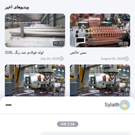
ویدیوهای اخیر
00:32
00:26
مس خالص
لوله فولادی ضد زنگ 316L
July 20, 2026
August 04, 2026
00:18
00:18
شرکت 01
شرکت
Sylaith
June 17, 2026
June 17, 2026
Copper
2:58 AM