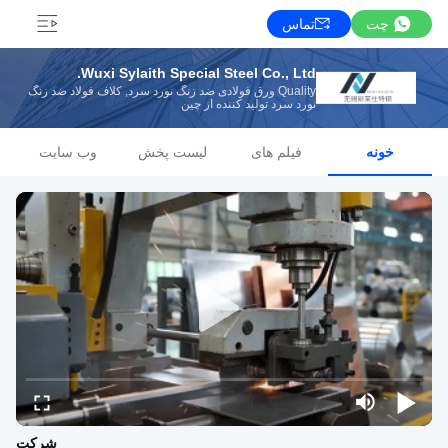
چت
تماس
Wuxi Sylaith Special Steel Co., Ltd.
Quality ورق فولادی ضد زنگ نورد سرد, کلاف فولاد ضد زنگ
نورد سرد تولید کننده از چین
خونه
فیلم های
لیست پخش
وب سایت
شرکت