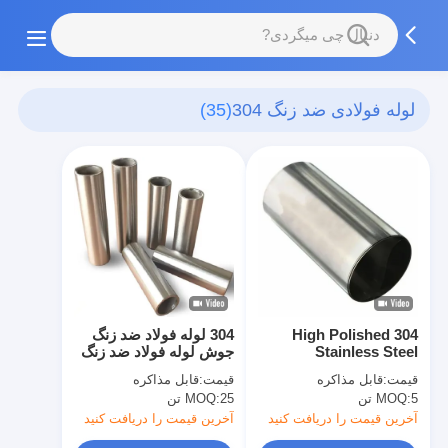
لوله فولادی ضد زنگ 304
(35)
High Polished 304
304 لوله فولاد ضد زنگ
Stainless Steel
جوش لوله فولاد ضد زنگ
Precision Tube, Inside
بدون سلسله دور مربع
قیمت:
قابل مذاکره
قیمت:
قابل مذاکره
& Outside Mirror
مستطیل برای ساخت و
5 تن
MOQ:
25 تن
MOQ:
Finish, Ultra-High
ساز استفاده از تزئینات
Cleanliness, For
صنعتی اندازه سفارشی
آخرین قیمت را دریافت کنید
آخرین قیمت را دریافت کنید
Semiconductor And
ضخامت در دسترس