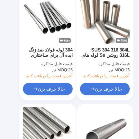
SUS 304 316 304L
304 لوله فولاد ضد زنگ
316L روشن Ss لوله های
ایده آل برای ساختاری
گرد مربع مستطیل فولاد
شیمیایی مواد غذایی
قیمت:
قابل مذاکره
قیمت:
قابل مذاکره
ضد زنگ لوله های جوش
پردازش خودرو و انرژی
25 تن
MOQ:
25 تن
MOQ:
برنامه های کاربردی
آخرین قیمت را دریافت کنید
آخرین قیمت را دریافت کنید
حالا حرف بزن
حالا حرف بزن
خانه
محصولات
ویدیو