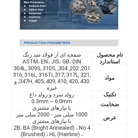
نام محصول
صفحه ای از فولاد ضد زنگ
استاندارد
ASTM، EN، JIS، GB، DIN
201, 202, 304, 304L, 309S, 310S,
316, 316L, 316Ti, 317, 317L, 321,
مواد
347H, 405, 409, 410, 420, 430, و
غیره
تکنیک
رولد سرد و رولد داغ
0.3mm ~ 6.0mm
ضخامت
یا نیازهای مشتری
1000 میلی متر - 2000 میلی متر
عرض
یا نیازهای مشتری
2B، BA (Bright Annealed) ، No.4
(Brushed) ، HL (Hairline) ،