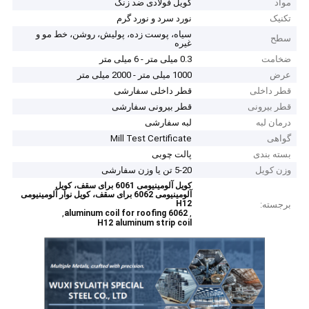
مواد
کویل فولادی ضد زنگ
تکنیک
نورد سرد و نورد گرم
سیاه، پوست زده، پولیش، روشن، خط مو و
سطح
غیره
ضخامت
0.3 میلی متر - 6 میلی متر
عرض
1000 میلی متر - 2000 میلی متر
قطر داخلی
قطر داخلی سفارشی
قطر بیرونی
قطر بیرونی سفارشی
درمان لبه
لبه سفارشی
گواهی
Mill Test Certificate
بسته بندی
پالت چوبی
وزن کویل
5-20 تن یا وزن سفارشی
کویل آلومینیومی 6061 برای سقف، کویل
آلومینیومی 6062 برای سقف، کویل نوار آلومینیومی
H12
برجسته:
,
,
6062 aluminum coil for roofing
H12 aluminum strip coil