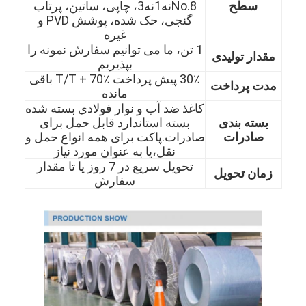
سطح
No.8نه1نه3، چاپی، ساتین، پرتاب
گنجی، حک شده، پوشش PVD و
غیره
1 تن، ما می توانیم سفارش نمونه را
مقدار تولیدی
بپذیریم
30٪ پیش پرداخت T/T + 70٪ باقی
مدت پرداخت
مانده
کاغذ ضد آب و نوار فولادي بسته شده
بسته بندی
بسته استاندارد قابل حمل برای
صادرات
صادرات.پاکت برای همه انواع حمل و
نقل،یا به عنوان مورد نیاز
تحویل سریع در 7 روز یا تا مقدار
زمان تحویل
سفارش
خانه
محصولات
ویدیو