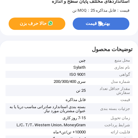
استانداردهای مختلف پایان سطح و اندازه
قیمت：قابل مذاکره
MOQ：25 تن
بهترین قیمت
حالا حرف بزن
توضیحات محصول
محل منبع
چین
نام تجاری
Sylaith
گواهی
ISO 9001
شماره مدل
سری 200/300/400
مقدار حداقل تعداد
25 تن
سفارش
قیمت
قابل مذاکره
بسته بندی استاندارد صادراتی مناسب دریا یا به
جزئیات بسته بندی
عنوان مشتریان مورد نیاز.
زمان تحویل
7-15 روز کاری
شرایط پرداخت
L/C، T/T، Western Union، MoneyGram
قابلیت ارائه
10000+ تن/تن+ماه