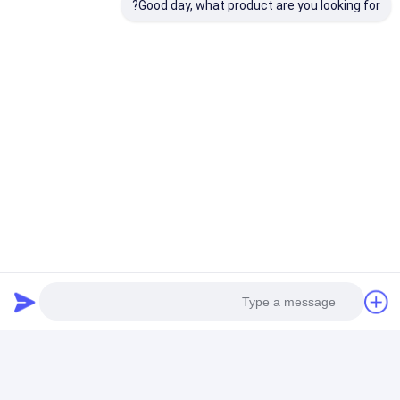
کویل فولادی گالوانیزه Ppgi
Good day, what product are you looking for?
برچسب ها:
کلاف فولاد ضد زنگ نورد سرد، کویل فولاد ضد زنگ نورد سرد BA، ورق و
صفحات فولادی ss201
کویل آلومینیومی 6061 برای سقف، کویل آلومینیومی 6062 برای سقف،
کویل نوار آلومینیومی H12