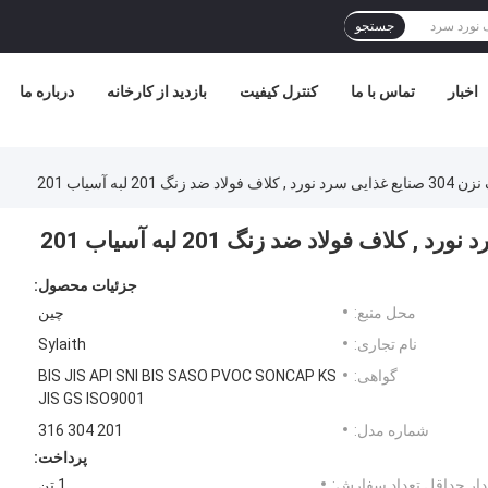
جستجو
اخبار
تماس با ما
کنترل کیفیت
بازدید از کارخانه
درباره ما
زنگ 201 لبه آسیاب 201
جزئیات محصول:
محل منبع:
چین
نام تجاری:
Sylaith
گواهی:
BIS JIS API SNI BIS SASO PVOC SONCAP KS
JIS GS ISO9001
شماره مدل:
201 304 316
پرداخت:
ار حداقل تعداد سفارش:
1 تن