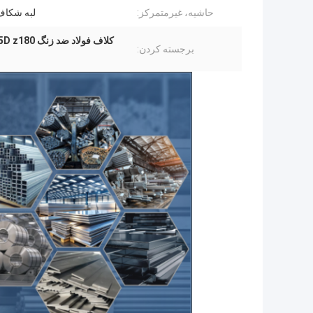
حاشیه، غیرمتمرکز:
لبه شکاف
کلاف فولاد ضد زنگ DX55D z180 نورد سرد 304
برجسته کردن: