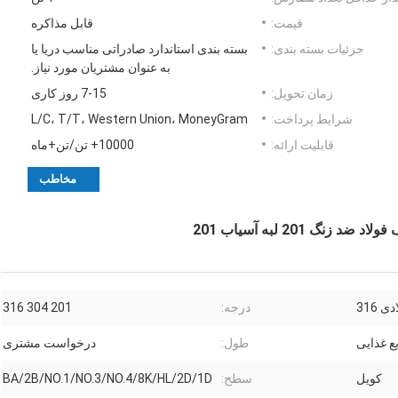
قیمت:
قابل مذاکره
جزئیات بسته بندی:
بسته بندی استاندارد صادراتی مناسب دریا یا
به عنوان مشتریان مورد نیاز.
زمان تحویل:
7-15 روز کاری
شرایط پرداخت:
L/C، T/T، Western Union، MoneyGram
قابلیت ارائه:
10000+ تن/تن+ماه
مخاطب
 316
درجه:
201 304 316
ع غذایی
طول:
درخواست مشتری
کویل
سطح:
BA/2B/NO.1/NO.3/NO.4/8K/HL/2D/1D