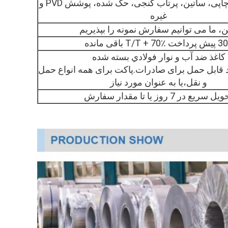
No.8نه1نه3، چاپی، ساتین، پرتاب گنجی، حک شده، پوشش PVD و
غیره
خت T/T + 70٪ باقی مانده
کاغذ ضد آب و نوار فولادي بسته شده
د قابل حمل برای صادرات.پاکت برای همه انواع حمل
و نقل،یا به عنوان مورد نیاز
ل سریع در 7 روز یا تا مقدار سفارش