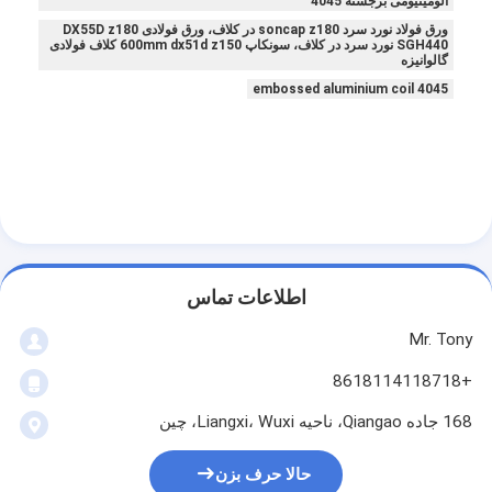
آلومینیومی برجسته 4045
ورق فولاد نورد سرد soncap z180 در کلاف، ورق فولادی DX55D z180
SGH440 نورد سرد در کلاف، سونکاپ 600mm dx51d z150 کلاف فولادی
گالوانیزه
4045 embossed aluminium coil
اطلاعات تماس
Mr. Tony
+8618114118718
168 جاده Qiangao، ناحیه Liangxi، Wuxi، چین
حالا حرف بزن