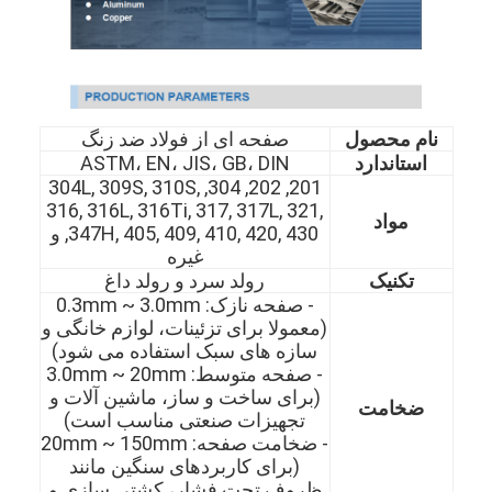
نام محصول
صفحه ای از فولاد ضد زنگ
استاندارد
ASTM، EN، JIS، GB، DIN
201, 202, 304, 304L, 309S, 310S,
316, 316L, 316Ti, 317, 317L, 321,
مواد
347H, 405, 409, 410, 420, 430, و
غیره
تکنیک
رولد سرد و رولد داغ
- صفحه نازک: 0.3mm ~ 3.0mm
(معمولا برای تزئینات، لوازم خانگی و
سازه های سبک استفاده می شود)
- صفحه متوسط: 3.0mm ~ 20mm
(برای ساخت و ساز، ماشین آلات و
ضخامت
تجهیزات صنعتی مناسب است)
- ضخامت صفحه: 20mm ~ 150mm
(برای کاربردهای سنگین مانند
ظروف تحت فشار، کشتی سازی و