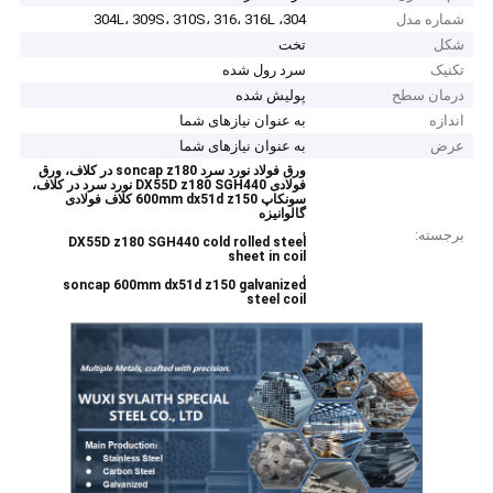
شماره مدل
304، 304L، 309S، 310S، 316، 316L
شکل
تخت
تکنیک
سرد رول شده
درمان سطح
پولیش شده
اندازه
به عنوان نیازهای شما
عرض
به عنوان نیازهای شما
ورق فولاد نورد سرد soncap z180 در کلاف، ورق
فولادی DX55D z180 SGH440 نورد سرد در کلاف،
سونکاپ 600mm dx51d z150 کلاف فولادی
گالوانیزه
,
برجسته:
DX55D z180 SGH440 cold rolled steel
sheet in coil
,
soncap 600mm dx51d z150 galvanized
steel coil