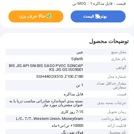
قیمت：قابل مذاکره
MOQ：1 تن
بهترین قیمت
حالا حرف بزن
توضیحات محصول
محل منبع
چین
نام تجاری
Sylaith
BIS JIS API SNI BIS SASO PVOC SONCAP
گواهی
KS JIS GS ISO9001
شماره مدل
SGH440 DX51D Z100 Z180
مقدار حداقل تعداد
1 تن
سفارش
قیمت
قابل مذاکره
بسته بندی استاندارد صادراتی مناسب دریا یا به
جزئیات بسته بندی
عنوان مشتریان مورد نیاز.
زمان تحویل
7-15 روز کاری
شرایط پرداخت
L/C، T/T، Western Union، MoneyGram
قابلیت ارائه
10000+ تن/تن+ماه
نام محصول
فولاد ضد زنگ