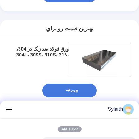
بهترين قيمت رو براي
ورق فولاد ضد زنگ در 304،
304L، 309S، 310S، 316،
316L
چت
Sylaith
محصولات توصیه شده
10:27 AM