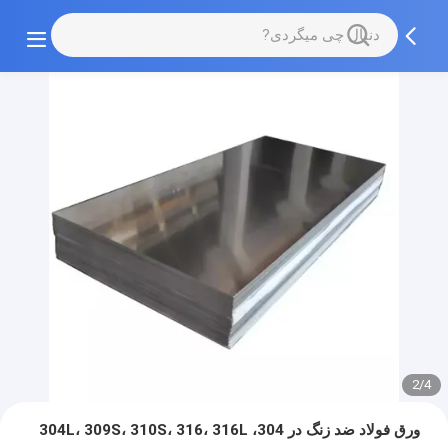
2/4
ورق فولاد ضد زنگ در 304، 304L، 309S، 310S، 316، 316L