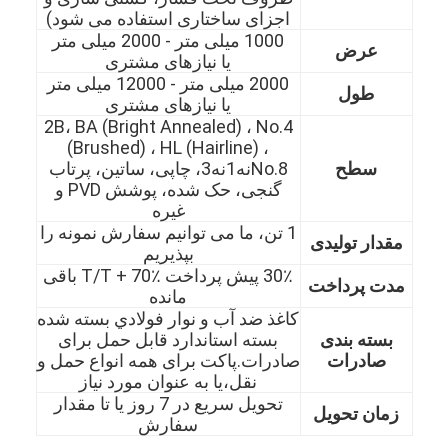
اجزای ساختاری استفاده می شود)
1000 میلی متر - 2000 میلی متر
عرض
یا نیازهای مشتری
2000 میلی متر - 12000 میلی متر
طول
یا نیازهای مشتری
2B، BA (Bright Annealed) ، No.4
(Brushed) ، HL (Hairline) ،
سطح
No.8نه1نه3، چاپی، ساتین، پرتاب
گنجی، حک شده، پوشش PVD و
غیره
1 تن، ما می توانیم سفارش نمونه را
مقدار تولیدی
بپذیریم
30٪ پیش پرداخت T/T + 70٪ باقی
مدت پرداخت
مانده
کاغذ ضد آب و نوار فولادي بسته شده
خانه
بسته بندی
بسته استاندارد قابل حمل برای
صادرات
صادرات.پاکت برای همه انواع حمل و
محصولات
نقل،یا به عنوان مورد نیاز
تحویل سریع در 7 روز یا تا مقدار
زمان تحویل
سفارش
ویدیو