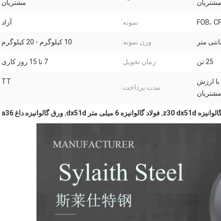
شتریان
مشتریان
FOB، CF
نمونه:
آزاد
وزن نمونه:
10 کیلوگرم - 20 کیلوگرم
25 تن
زمان تحویل:
7 تا 15 روز کاری
 با ارزش
TT
مدت پرداخت:
ز مشتریان
انیزه z30 dx51d
,
فولاد گالوانیزه 6 میلی متر dx51d
,
ورق گالوانیزه داغ a36