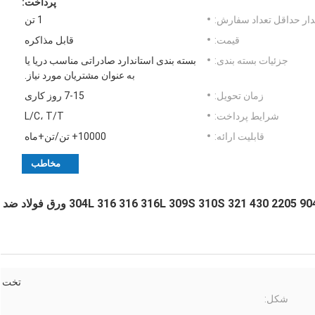
پرداخت:
ار حداقل تعداد سفارش:
1 تن
قیمت:
قابل مذاکره
جزئیات بسته بندی:
بسته بندی استاندارد صادراتی مناسب دریا یا
به عنوان مشتریان مورد نیاز.
زمان تحویل:
7-15 روز کاری
شرایط پرداخت:
L/C، T/T
قابلیت ارائه:
10000+ تن/تن+ماه
مخاطب
Ba 2b No. 1 No. 4 Hl 8K سرد رولد رولد 201 304 304L 316 316 316L 309S 310S 321 430 2205 904L ورق فولاد ضد
تخت
شکل: