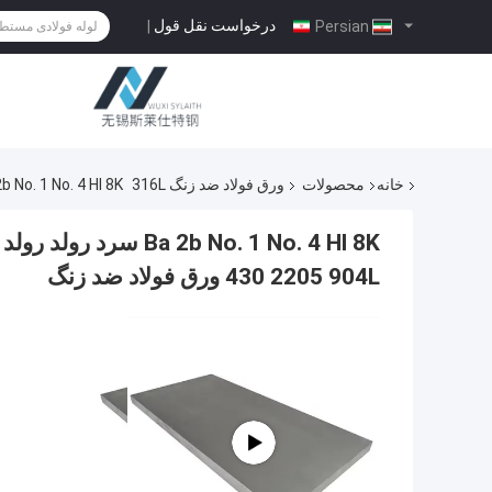
درخواست نقل قول
|
Persian
خانه
محصولات
ورق فولاد ضد زنگ 316L
Ba 2b No. 1 No. 4 Hl 8K سرد رولد رولد 201 304 L 316 316 316L 309S 310S 321 430 2205 904L
430 2205 904L ورق فولاد ضد زنگ