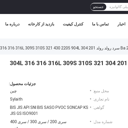
جستجو
اخبار
تماس با ما
کنترل کیفیت
بازدید از کارخانه
درباره ما
304 ورق فولاد ضد زنگ
Ba 2b No. 1 No. 4 Hl 8K سرد رولد رولد 201 304 304L 316 316 316L 309S 310S 321
جزئیات محصول:
محل منبع:
چین
نام تجاری:
Sylaith
گواهی:
BIS JIS API SNI BIS SASO PVOC SONCAP KS
JIS GS ISO9001
شماره مدل:
سری 200 / سری 300 / سری 400