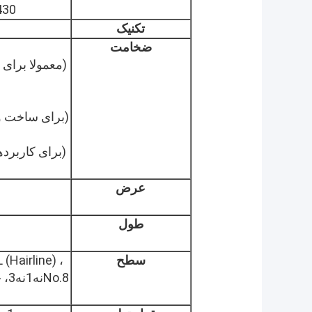
321,
تکنیک
ضخامت
(معمولا برای 
(برای ساخت و
(برای کاربرد
عرض
طول
سطح
(Hairline) ،