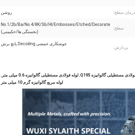
رمان سطح:
روشن
No.1/2b/Ba/No.4/8K/Sb/Hl/Embosses/Etched/Decorate
سطح:
(نخستگی ها/حکیمتی)
جوشکاری خمشی Decoiling پانچ برش
پردازش:
ولادی مستطیلی گالوانیزه Q195
,
لوله فولادی مستطیلی گالوانیزه 0.6 میلی متر
,
لوله مربع گالوانیزه گرم 10 میلی متر