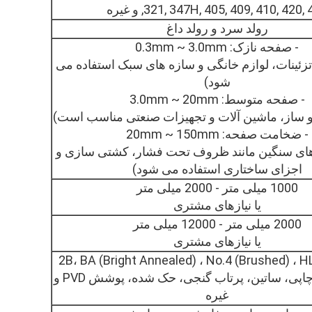
 347H, 405, 409, 410, 420, 430, و غیره
رولد سرد و رولد داغ
- صفحه نازک: 0.3mm ~ 3.0mm
تزئینات، لوازم خانگی و سازه های سبک استفاده می
شود)
- صفحه متوسط: 3.0mm ~ 20mm
 ساز، ماشین آلات و تجهیزات صنعتی مناسب است)
- ضخامت صفحه: 20mm ~ 150mm
های سنگین مانند ظروف تحت فشار، کشتی سازی و
اجزای ساختاری استفاده می شود)
1000 میلی متر - 2000 میلی متر
یا نیازهای مشتری
2000 میلی متر - 12000 میلی متر
یا نیازهای مشتری
2B، BA (Bright Annealed) ، No.4 (Brushed) ، HL 
No.8نه1نه3، چاپی، ساتین، پرتاب گنجی، حک شده، پوشش PVD و
غیره