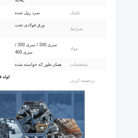
904L
تکنیک:
سرد رول شده
د
ورق فولادی تخت
شرایط:
سری 200 / سری 300 /
مواد:
سری 400
مشخصات:
همان طور که خواسته شده
لوله ف
برجسته کردن: