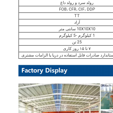
رولد سرد و رولد داغ
FOB، CFR، CIF، DDP
TT
آزاد
10X10X10 سانتی متر
1 کیلوگرم -5 کیلوگرم
25 تن
۷ تا ۱۵ روز کاری
تاندارد صادرات قابل استفاده در دریا یا الزامات مشتری