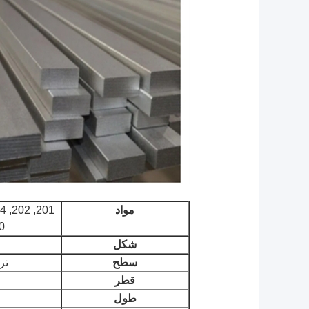
مواد
21
شکل
سطح
تر
قطر
طول