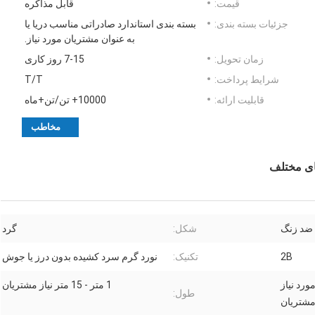
قیمت:
قابل مذاکره
جزئیات بسته بندی:
بسته بندی استاندارد صادراتی مناسب دریا یا
به عنوان مشتریان مورد نیاز.
زمان تحویل:
7-15 روز کاری
شرایط پرداخت:
T/T
قابلیت ارائه:
10000+ تن/تن+ماه
مخاطب
 ضد زنگ
شکل:
گرد
2B
تکنیک:
نورد گرم سرد کشیده بدون درز یا جوش
ی متر مورد نیاز
1 متر - 15 متر نیاز مشتریان
طول:
شتریان