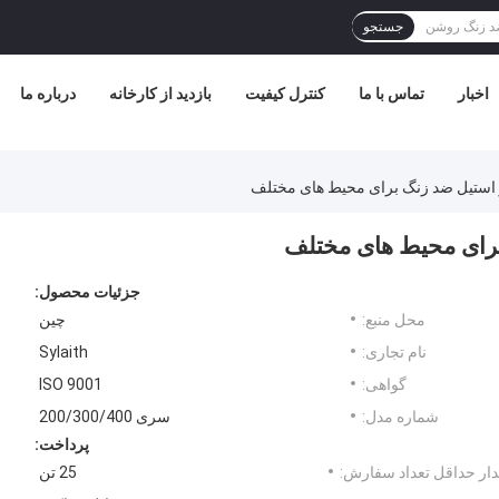
جستجو
اخبار
تماس با ما
کنترل کیفیت
بازدید از کارخانه
درباره ما
جزئیات محصول:
محل منبع:
چین
نام تجاری:
Sylaith
گواهی:
ISO 9001
شماره مدل:
سری 200/300/400
پرداخت:
ار حداقل تعداد سفارش:
25 تن