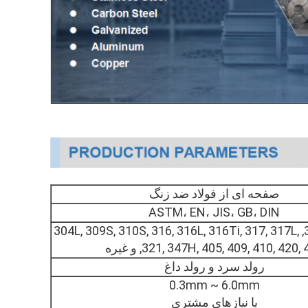
صفحه ای از فولاد ضد زنگ
ASTM، EN، JIS، GB، DIN
201, 202, 304, 304L, 309S, 310S, 316, 316L, 316Ti, 317, 317L,
 347H, 405, 409, 410, 420, 430, و غیره
رولد سرد و رولد داغ
0.3mm ~ 6.0mm
یا نیازهای مشتری