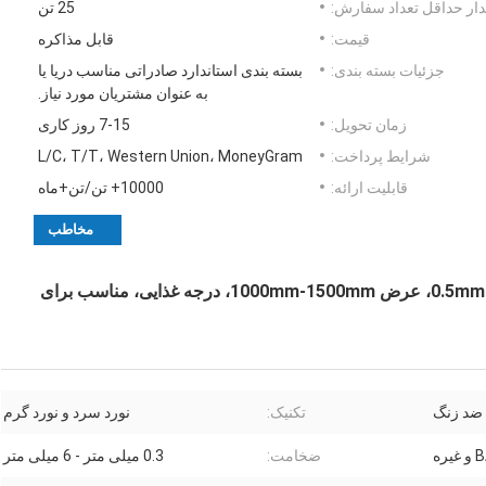
ار حداقل تعداد سفارش:
25 تن
قیمت:
قابل مذاکره
جزئیات بسته بندی:
بسته بندی استاندارد صادراتی مناسب دریا یا
به عنوان مشتریان مورد نیاز.
زمان تحویل:
7-15 روز کاری
شرایط پرداخت:
L/C، T/T، Western Union، MoneyGram
قابلیت ارائه:
10000+ تن/تن+ماه
مخاطب
304 سیم پیچ فولاد ضد زنگ، 2B پایان، ضخامت 0.5mm-6mm، عرض 1000mm-1500mm، درجه غذایی، مناسب برای
 ضد زنگ
تکنیک:
نورد سرد و نورد گرم
ه
ضخامت:
0.3 میلی متر - 6 میلی متر