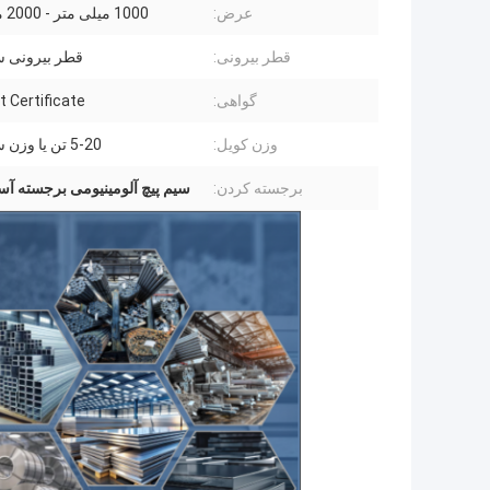
عرض:
1000 میلی متر - 2000 میلی متر
قطر بیرونی:
قطر بیرونی 
گواهی:
t Certificate
وزن کویل:
5-20 تن یا وزن سفارشی
برجسته کردن:
سیم پیچ آلومینیومی برجسته آس