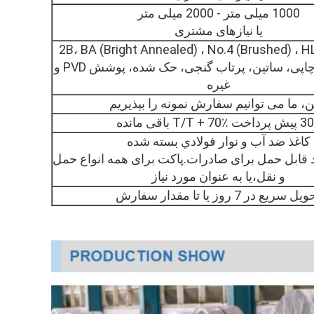
1000 میلی متر - 2000 میلی متر
یا نیازهای مشتری
2B، BA (Bright Annealed) ، No.4 (Brushed) ، HL 
No.8نه1نه3، چاپی، ساتین، پرتاب گنجی، حک شده، پوشش PVD و
غیره
خت T/T + 70٪ باقی مانده
کاغذ ضد آب و نوار فولادي بسته شده
د قابل حمل برای صادرات.پاکت برای همه انواع حمل
و نقل،یا به عنوان مورد نیاز
ل سریع در 7 روز یا تا مقدار سفارش