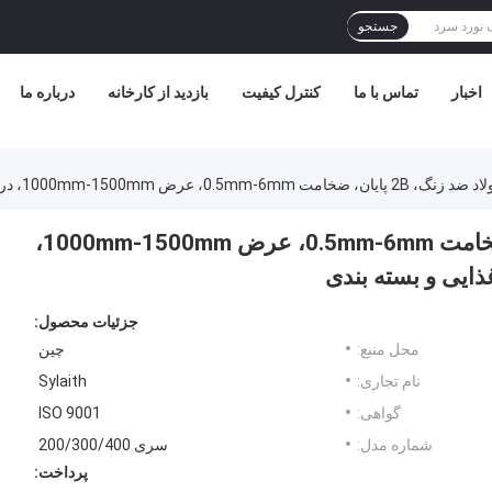
جستجو
اخبار
تماس با ما
کنترل کیفیت
بازدید از کارخانه
درباره ما
304 سیم پیچ فولاد ضد زنگ، 2B پایان، ضخامت 0.5mm-6mm، عرض 1000mm-1500mm،
ایی و بسته بندی
جزئیات محصول:
محل منبع:
چین
نام تجاری:
Sylaith
گواهی:
ISO 9001
شماره مدل:
سری 200/300/400
پرداخت: