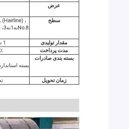
عرض
سطح
(Hairline) ،
مقدار تولیدی
1 تن، ما می توانیم سفارش نمونه را بپذیریم
مدت پرداخت
30٪ پیش پردا
بسته بندی صادرات
بسته استاندار
زمان تحویل
تحوی