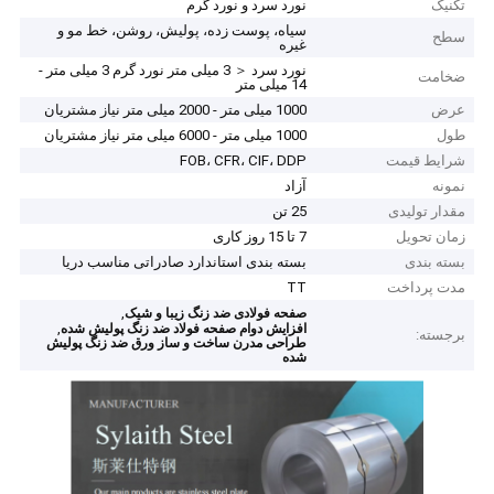
تکنیک
نورد سرد و نورد گرم
سیاه، پوست زده، پولیش، روشن، خط مو و
سطح
غیره
نورد سرد ＜ 3 میلی متر نورد گرم 3 میلی متر -
ضخامت
14 میلی متر
عرض
1000 میلی متر - 2000 میلی متر نیاز مشتریان
طول
1000 میلی متر - 6000 میلی متر نیاز مشتریان
شرایط قیمت
FOB، CFR، CIF، DDP
نمونه
آزاد
مقدار تولیدی
25 تن
زمان تحویل
7 تا 15 روز کاری
بسته بندی
بسته بندی استاندارد صادراتی مناسب دریا
مدت پرداخت
TT
,
صفحه فولادی ضد زنگ زیبا و شیک
,
افزایش دوام صفحه فولاد ضد زنگ پولیش شده
برجسته:
طراحی مدرن ساخت و ساز ورق ضد زنگ پولیش
شده