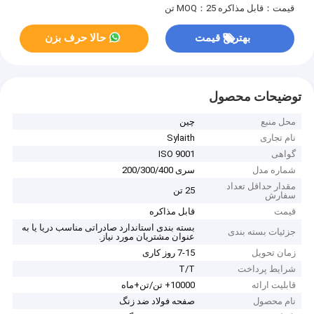
قیمت：قابل مذاکره
MOQ：25 تن
بهترین قیمت
حالا حرف بزن
توضیحات محصول
محل منبع
چین
نام تجاری
Sylaith
گواهی
ISO 9001
شماره مدل
سری 200/300/400
مقدار حداقل تعداد
25 تن
سفارش
قیمت
قابل مذاکره
بسته بندی استاندارد صادراتی مناسب دریا یا به
جزئیات بسته بندی
عنوان مشتریان مورد نیاز.
زمان تحویل
7-15 روز کاری
شرایط پرداخت
T/T
قابلیت ارائه
10000+ تن/تن+ماه
نام محصول
صفحه فولاد ضد زنگ