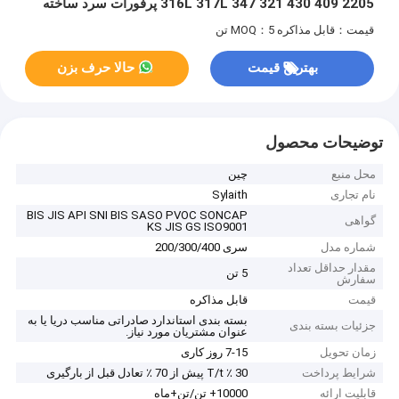
316L 317L 347 321 430 409 2205 پرفورات سرد ساخته
شده سفارشی
قیمت：قابل مذاکره
MOQ：5 تن
بهترین قیمت
حالا حرف بزن
توضیحات محصول
محل منبع
چین
نام تجاری
Sylaith
BIS JIS API SNI BIS SASO PVOC SONCAP
گواهی
KS JIS GS ISO9001
شماره مدل
سری 200/300/400
مقدار حداقل تعداد
5 تن
سفارش
قیمت
قابل مذاکره
بسته بندی استاندارد صادراتی مناسب دریا یا به
جزئیات بسته بندی
عنوان مشتریان مورد نیاز.
زمان تحویل
7-15 روز کاری
شرایط پرداخت
30 ٪ T/t پیش از 70 ٪ تعادل قبل از بارگیری
قابلیت ارائه
10000+ تن/تن+ماه