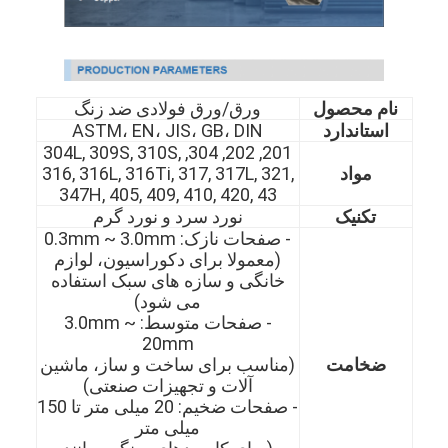
نام محصول
ورق/ورق فولادی ضد زنگ
استاندارد
ASTM، EN، JIS، GB، DIN
201, 202, 304, 304L, 309S, 310S,
مواد
316, 316L, 316Ti, 317, 317L, 321,
347H, 405, 409, 410, 420, 43
تکنیک
نورد سرد و نورد گرم
- صفحات نازک: 0.3mm ~ 3.0mm
(معمولا برای دکوراسیون، لوازم
خانگی و سازه های سبک استفاده
می شود)
- صفحات متوسط: 3.0mm ~
20mm
ضخامت
(مناسب برای ساخت و ساز، ماشین
آلات و تجهیزات صنعتی)
- صفحات ضخیم: 20 میلی متر تا 150
میلی متر