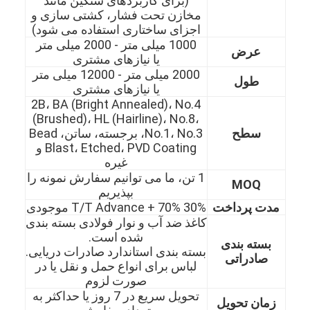
(برای کاربردهای سنگین مانند
مخازن تحت فشار، کشتی سازی و
اجزای ساختاری استفاده می شود)
1000 میلی متر - 2000 میلی متر
عرض
یا نیازهای مشتری
2000 میلی متر - 12000 میلی متر
طول
یا نیازهای مشتری
2B، BA (Bright Annealed)، No.4
(Brushed)، HL (Hairline)، No.8،
سطح
No.1، No.3، برجسته، ساتن، Bead
Blast، Etched، PVD Coating و
غیره
1 تن، ما می توانیم سفارش نمونه را
MOQ
بپذیریم
مدت پرداخت
30% T/T Advance + 70% موجودی
کاغذ ضد آب و نوار فولادی بسته بندی
خانه
شده است.
بسته بندی
بسته بندی استاندارد صادرات دریایی.
صادراتی
محصولات
لباس برای انواع حمل و نقل یا در
صورت لزوم
ویدیو
تحویل سریع در 7 روز یا حداکثر به
زمان تحویل