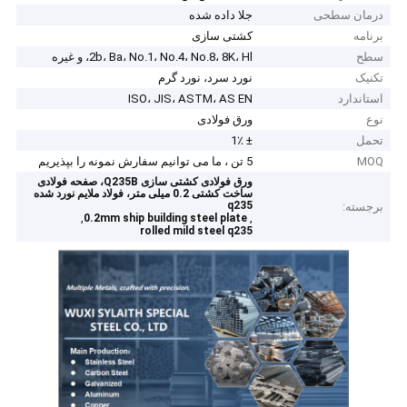
درمان سطحی
جلا داده شده
برنامه
کشتی سازی
سطح
2b، Ba، No.1، No.4، No.8، 8K، Hl، و غیره
تکنیک
نورد سرد، نورد گرم
استاندارد
ISO، JIS، ASTM، AS EN
نوع
ورق فولادی
تحمل
± 1٪
MOQ
5 تن ، ما می توانیم سفارش نمونه را بپذیریم
ورق فولادی کشتی سازی Q235B، صفحه فولادی
ساخت کشتی 0.2 میلی متر، فولاد ملایم نورد شده
q235
برجسته:
,
,
0.2mm ship building steel plate
rolled mild steel q235