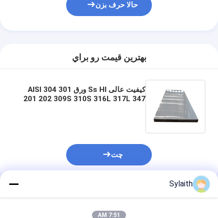
حالا حرف بزن
بهترين قيمت رو براي
کیفیت عالی Ss Hl ورق AISI 304 301
201 202 309S 310S 316L 317L 347
321 430 409 2205 پرفورات سرد
ساخته شده سفارشی
چت
Sylaith
محصولات توصیه شده
7:51 AM