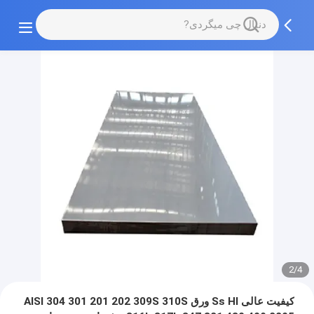
2/4
کیفیت عالی Ss Hl ورق AISI 304 301 201 202 309S 310S